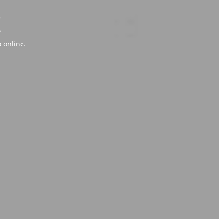
!
 online.