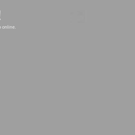
!
 online.