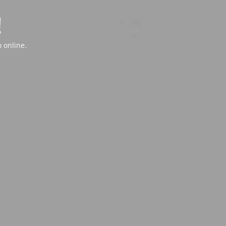
!
 online.