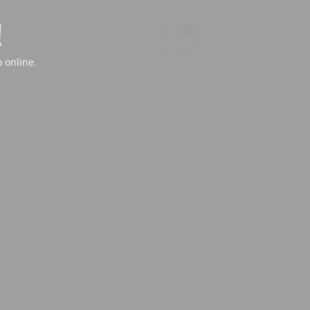
!
 online.