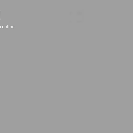
!
 online.