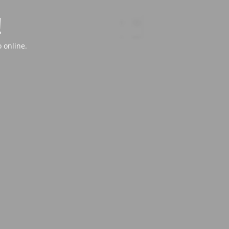
!
 online.