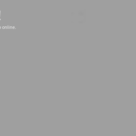
!
 online.