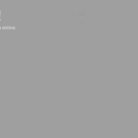
!
 online.