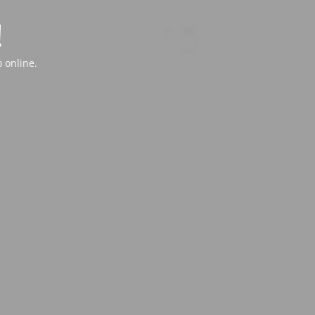
!
 online.